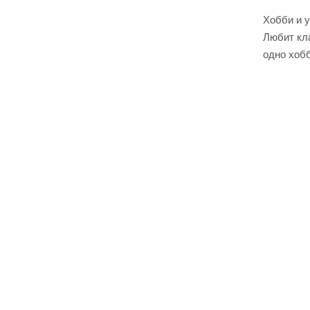
Хобби и 
Любит кла
одно хобб