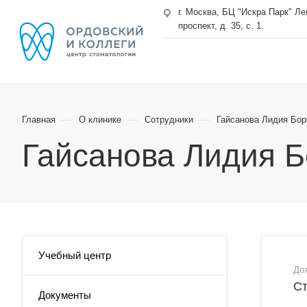
г. Москва, БЦ "Искра Парк" Л
проспект, д. 35, с. 1.
—
—
—
Главная
О клинике
Сотрудники
Гайсанова Лидия Бор
Гайсанова Лидия 
Учебный центр
До
Ст
Документы