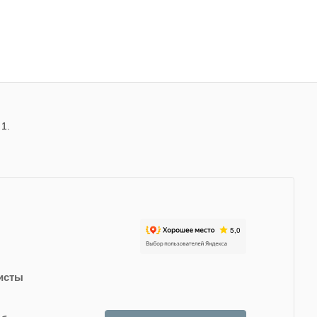
 1.
исты