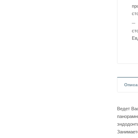
пр
ст
ст
Ев
Описа
Ведет Ва
панорамн
эндодонт
Занимает