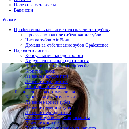
Полезные материалы
Вакансии
Услуги
Профессиональная гигиеническая чистка зубов
Профессиональное отбеливание зубов
Чистка зубов Air Flow
Домашнее отбеливание зубов Opalescence
Пародонтология
Консультация пародонтолога
Хирургическая пародонтология
Лечение десен аппаратом Vector
Кюретаж десен
Лечение пародонтита
Лечение пародонтоза
Шинирование зубов
Терапевтическая стоматология
Консультация стоматолога
Лечение кариеса зубов
Лечение пульпита зуба
Лечение периодонтита
Лечение зубов под микроскопом
Лечение кисты зуба
Лечение передних зубов от кариеса