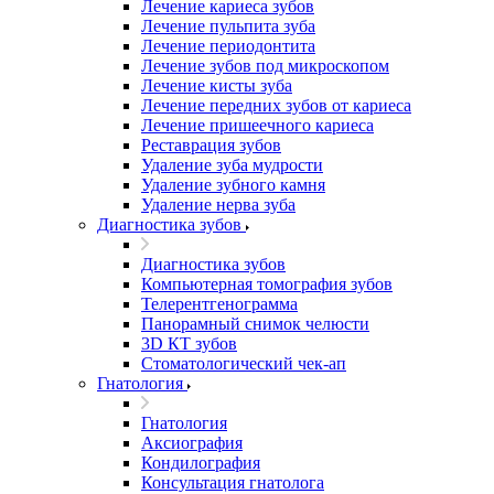
Лечение кариеса зубов
Лечение пульпита зуба
Лечение периодонтита
Лечение зубов под микроскопом
Лечение кисты зуба
Лечение передних зубов от кариеса
Лечение пришеечного кариеса
Реставрация зубов
Удаление зуба мудрости
Удаление зубного камня
Удаление нерва зуба
Диагностика зубов
Диагностика зубов
Компьютерная томография зубов
Телерентгенограмма
Панорамный снимок челюсти
3D КТ зубов
Стоматологический чек-ап
Гнатология
Гнатология
Аксиография
Кондилография
Консультация гнатолога