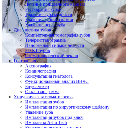
Лечение пришеечного кариеса
Реставрация зубов
Удаление зуба мудрости
Удаление зубного камня
Удаление нерва зуба
Диагностика зубов
Компьютерная томография зубов
Телерентгенограмма
Панорамный снимок челюсти
3D КТ зубов
Стоматологический чек-ап
Гнатология
Аксиография
Кондилография
Консультация гнатолога
Функциональный анализ ВНЧС
Брукс-чекер
Окклюзиограмма
Хирургическая стоматология
Имплантация зубов
Имплантация по хирургическому шаблону
Удаление зуба
Имплантация зубов под ключ
Импланты Astra Tech
Консультация имплантолога