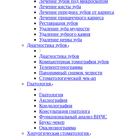
Лечение зубов под микроскопом
Лечение кисты зуба
Лечение передних зубов от кариеса
Лечение пришеечного кариеса
Реставрация зубов
Удаление зуба мудрости
Удаление зубного камня
Удаление нерва зуба
Диагностика зубов
Диагностика зубов
Компьютерная томография зубов
Телерентгенограмма
Панорамный снимок челюсти
Стоматологический чек-ап
Гнатология
Гнатология
Аксиография
Кондилография
Консультация гнатолога
Функциональный анализ ВНЧС
Брукс-чекер
Окклюзиограмма
Хирургическая стоматология