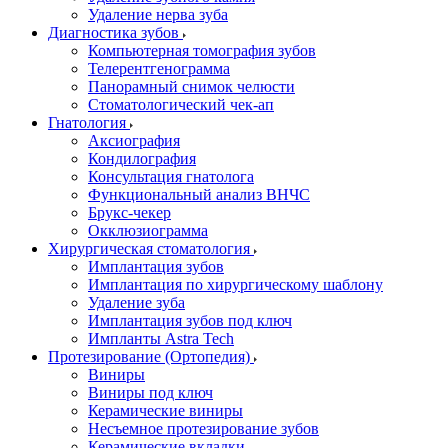
Удаление нерва зуба
Диагностика зубов
Компьютерная томография зубов
Телерентгенограмма
Панорамный снимок челюсти
Стоматологический чек-ап
Гнатология
Аксиография
Кондилография
Консультация гнатолога
Функциональный анализ ВНЧС
Брукс-чекер
Окклюзиограмма
Хирургическая стоматология
Имплантация зубов
Имплантация по хирургическому шаблону
Удаление зуба
Имплантация зубов под ключ
Импланты Astra Tech
Протезирование (Ортопедия)
Виниры
Виниры под ключ
Керамические виниры
Несъемное протезирование зубов
Керамические вкладки