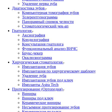
Удаление нерва зуба
Диагностика зубов
Компьютерная томография зубов
Телерентгенограмма
Панорамный снимок челюсти
Стоматологический чек-ап
Гнатология
Аксиография
Кондилография
Консультация гнатолога
Функциональный анализ ВНЧС
Брукс-чекер
Окклюзиограмма
Хирургическая стоматология
Имплантация зубов
Имплантация по хирургическому шаблону
Удаление зуба
Имплантация зубов под ключ
Импланты Astra Tech
Протезирование (Ортопедия)
Виниры
Виниры под ключ
Керамические виниры
Несъемное протезирование зубов
Керамические вкладки