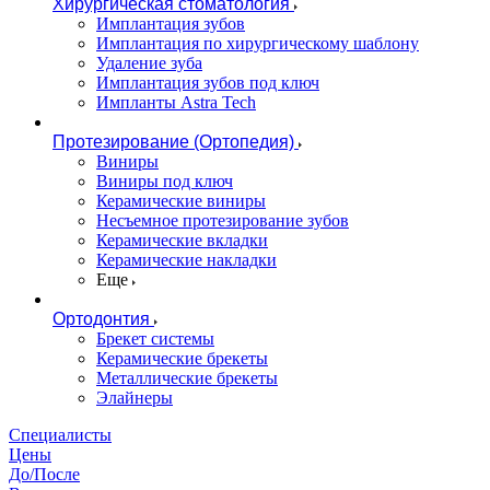
Хирургическая стоматология
Имплантация зубов
Имплантация по хирургическому шаблону
Удаление зуба
Имплантация зубов под ключ
Импланты Astra Tech
Протезирование (Ортопедия)
Виниры
Виниры под ключ
Керамические виниры
Несъемное протезирование зубов
Керамические вкладки
Керамические накладки
Еще
Ортодонтия
Брекет системы
Керамические брекеты
Металлические брекеты
Элайнеры
Специалисты
Цены
До/После