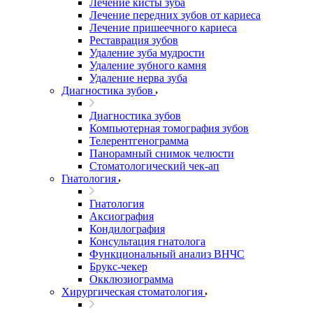
Лечение кисты зуба
Лечение передних зубов от кариеса
Лечение пришеечного кариеса
Реставрация зубов
Удаление зуба мудрости
Удаление зубного камня
Удаление нерва зуба
Диагностика зубов
Диагностика зубов
Компьютерная томография зубов
Телерентгенограмма
Панорамный снимок челюсти
Стоматологический чек-ап
Гнатология
Гнатология
Аксиография
Кондилография
Консультация гнатолога
Функциональный анализ ВНЧС
Брукс-чекер
Окклюзиограмма
Хирургическая стоматология