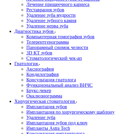
Лечение пришеечного кариеса
Реставрация зубов
Удаление зуба мудрости
Удаление зубного камня
Удаление нерва зуба
Диагностика зубов
Компьютерная томография зубов
Телерентгенограмма
Панорамный снимок челюсти
3D КТ зубов
Стоматологический чек-ап
Гнатология
Аксиография
Кондилография
Консультация гнатолога
Функциональный анализ ВНЧС
Брукс-чекер
Окклюзиограмма
Хирургическая стоматология
Имплантация зубов
Имплантация по хирургическому шаблону
Удаление зуба
Имплантация зубов под ключ
Импланты Astra Tech
Консультация имплантолога