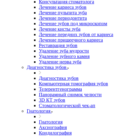
Консультация стоматолога
Лечение кариеса зубов
Лечение пульпита зуба
Лечение периодонтита
Лечение зубов под микроскопом
Лечение кисты зуба
Лечение передних зубов от кариеса
Лечение пришеечного кариеса
Реставрация зубов
Удаление зуба мудрости
Удаление зубного камня
Удаление нерва зуба
Диагностика зубов
Диагностика зубов
Компьютерная томография зубов
Телерентгенограмма
Панорамный снимок челюсти
3D КТ зубов
Стоматологический чек-ап
Гнатология
Гнатология
Аксиография
Кондилография