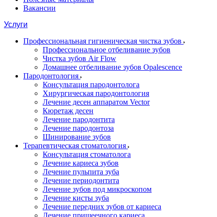
Вакансии
Услуги
Профессиональная гигиеническая чистка зубов
Профессиональное отбеливание зубов
Чистка зубов Air Flow
Домашнее отбеливание зубов Opalescence
Пародонтология
Консультация пародонтолога
Хирургическая пародонтология
Лечение десен аппаратом Vector
Кюретаж десен
Лечение пародонтита
Лечение пародонтоза
Шинирование зубов
Терапевтическая стоматология
Консультация стоматолога
Лечение кариеса зубов
Лечение пульпита зуба
Лечение периодонтита
Лечение зубов под микроскопом
Лечение кисты зуба
Лечение передних зубов от кариеса
Лечение пришеечного кариеса