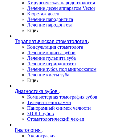
Хирургическая пародонтология
Лечение десен аппаратом Vector
Кюретаж десен
Лечение пародонтита
Лечение пародонтоза
Еще
Терапевтическая стоматология
Консультация стоматолога
Лечение кариеса зубов
Лечение пульпита зуба
Лечение периодонтита
Лечение зубов под микроскопом
Лечение кисты зуба
Еще
Диагностика зубов
Компьютерная томография зубов
Телерентгенограмма
Панорамный снимок челюсти
3D КТ зубов
Стоматологический чек-ап
Гнатология
Аксиография