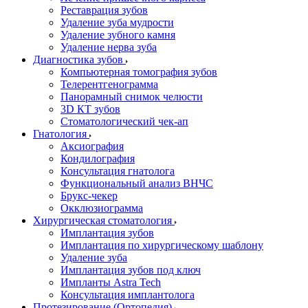
Реставрация зубов
Удаление зуба мудрости
Удаление зубного камня
Удаление нерва зуба
Диагностика зубов
Компьютерная томография зубов
Телерентгенограмма
Панорамный снимок челюсти
3D КТ зубов
Стоматологический чек-ап
Гнатология
Аксиография
Кондилография
Консультация гнатолога
Функциональный анализ ВНЧС
Брукс-чекер
Окклюзиограмма
Хирургическая стоматология
Имплантация зубов
Имплантация по хирургическому шаблону
Удаление зуба
Имплантация зубов под ключ
Импланты Astra Tech
Консультация имплантолога
Протезирование (Ортопедия)